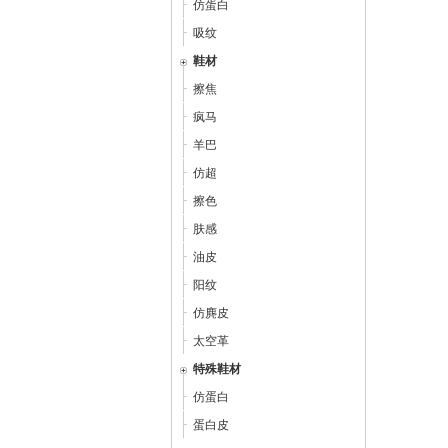
仿蛋白
吸纹
鞋材
擦焦
疯马
羊巴
仿超
擦色
肤感
油皮
阳纹
仿麂皮
太空革
特殊鞋材
仿蛋白
蛋白皮