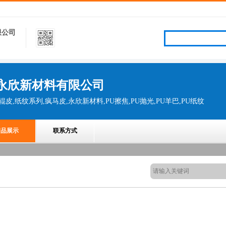
限公司
永欣新材料有限公司
花辊皮,纸纹系列,疯马皮,永欣新材料,PU擦焦,PU抛光,PU羊巴,PU纸纹
产品展示
联系方式