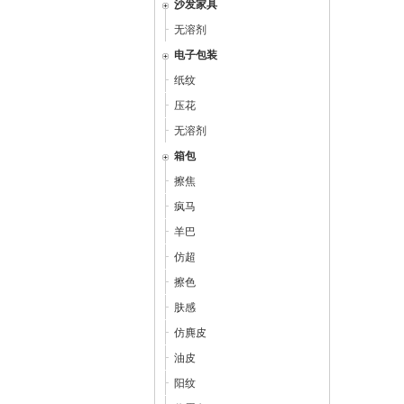
沙发家具
无溶剂
电子包装
纸纹
压花
无溶剂
箱包
擦焦
疯马
羊巴
仿超
擦色
肤感
仿麂皮
油皮
阳纹