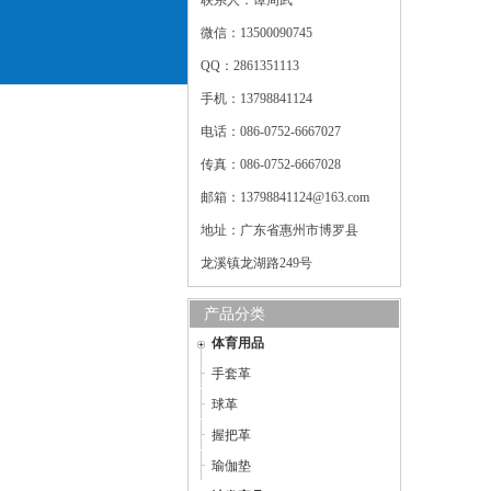
联系人：谭周武
微信：13500090745
QQ：2861351113
手机：13798841124
电话：086-0752-6667027
传真：086-0752-6667028
邮箱：13798841124@163.com
地址：广东省惠州市博罗县
龙溪镇龙湖路249号
产品分类
体育用品
手套革
球革
握把革
瑜伽垫