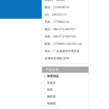
联系人：谭周武
微信：13500090745
QQ：2861351113
手机：13798841124
电话：086-0752-6667027
传真：086-0752-6667028
邮箱：13798841124@163.com
地址：广东省惠州市博罗县
龙溪镇龙湖路249号
产品分类
体育用品
手套革
球革
握把革
瑜伽垫