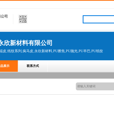
限公司
永欣新材料有限公司
花辊皮,纸纹系列,疯马皮,永欣新材料,PU擦焦,PU抛光,PU羊巴,PU纸纹
产品展示
联系方式