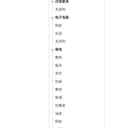
沙发家具
无溶剂
电子包装
纸纹
压花
无溶剂
箱包
擦焦
疯马
羊巴
仿超
擦色
肤感
仿麂皮
油皮
阳纹