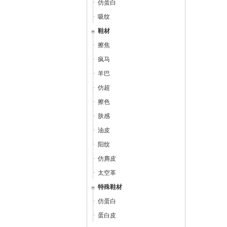
仿蛋白
吸纹
鞋材
擦焦
疯马
羊巴
仿超
擦色
肤感
油皮
阳纹
仿麂皮
太空革
特殊鞋材
仿蛋白
蛋白皮